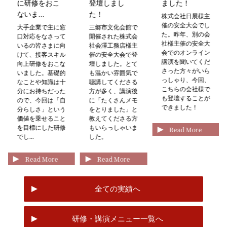
に研修をおこ
登壇しまし
ました！
ないま...
た！
株式会社日展様主
催の安全大会でし
大手企業で主に窓
三郷市文化会館で
た。昨年、別の会
口対応をなさって
開催された株式会
社様主催の安全大
いるの皆さまに向
社会澤工務店様主
会でのオンライン
けて、接客スキル
催の安全大会で登
講演を聞いてくだ
向上研修をおこな
壇しました。とて
さった方々がいら
いました。基礎的
も温かい雰囲気で
っしゃり、今回、
なことや知識は十
聴講してくださる
こちらの会社様で
分にお持ちだった
方が多く、講演後
も登壇することが
ので、今回は「自
に「たくさんメモ
できました！
分らしさ」という
をとりました」と
価値を乗せること
教えてくださる方
を目標にした研修
もいらっしゃいま
Read More
でし...
した。
Read More
Read More
全ての実績へ
研修・講演メニュー一覧へ