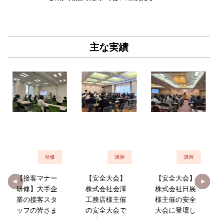
主な実績
研修
講演
講演
【接客マナー
【安全大会】
【安全大会】
研修】大手企
株式会社会澤
株式会社日展
業の接客スタ
工務店様主催
様主催の安全
ッフの皆さま
の安全大会で
大会に登壇し