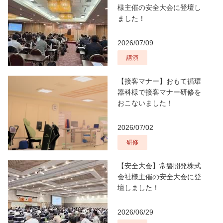
様主催の安全大会に登壇し
ました！
2026/07/09
講演
【接客マナー】おもて循環
器科様で接客マナー研修を
おこないました！
2026/07/02
研修
【安全大会】常磐開発株式
会社様主催の安全大会に登
壇しました！
2026/06/29