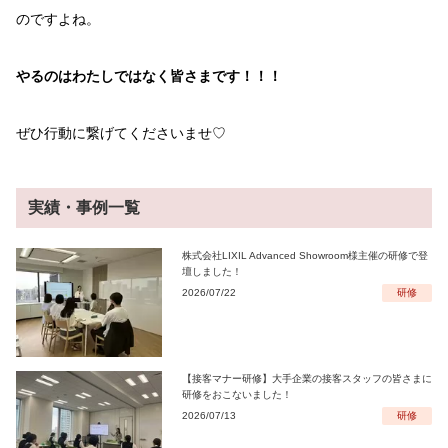
のですよね。
やるのはわたしではなく皆さまです！！！
ぜひ行動に繋げてくださいませ♡
実績・事例一覧
株式会社LIXIL Advanced Showroom様主催の研修で登
壇しました！
2026/07/22
研修
【接客マナー研修】大手企業の接客スタッフの皆さまに
研修をおこないました！
2026/07/13
研修