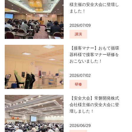
様主催の安全大会に登壇し
ました！
2026/07/09
講演
【接客マナー】おもて循環
器科様で接客マナー研修を
おこないました！
2026/07/02
研修
【安全大会】常磐開発株式
会社様主催の安全大会に登
壇しました！
2026/06/29