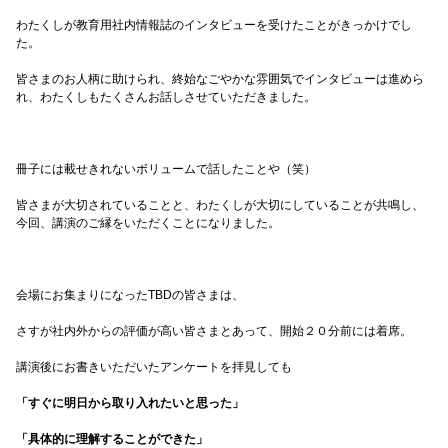
わたくしが教育用社内情報誌のインタビューを受けたことがきっかけでし
た。
皆さまのお人柄に助けられ、終始なごやかな雰囲気でインタビューは進めら
れ、わたくしもたくさんお話しさせていただきました。
冊子には載せきれないボリュームで話したことや（笑）
皆さまが大切されていることと、わたくしが大切にしていることが共鳴し、
今回、講演のご縁をいただくことになりました。
会場にお集まりになったTBDの皆さまは、
さすが社内外からの評価が高い皆さまとあって、開始２０分前には着席。
講演後にお書きいただいたアンケートを拝見しても
「すぐに明日から取り入れたいと思った」
「具体的に理解することができた」