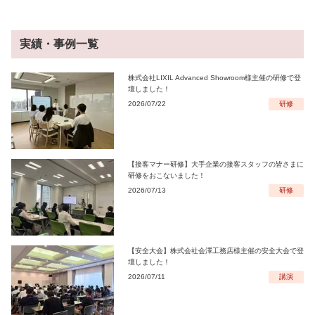
実績・事例一覧
株式会社LIXIL Advanced Showroom様主催の研修で登
壇しました！
2026/07/22
研修
【接客マナー研修】大手企業の接客スタッフの皆さまに
研修をおこないました！
2026/07/13
研修
【安全大会】株式会社会澤工務店様主催の安全大会で登
壇しました！
2026/07/11
講演