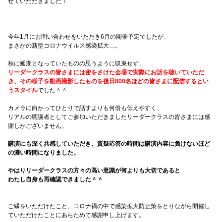
せていただきました！
今年1月にお問い合わせをいただき6月の開催予定でしたが、
まさかの新型コロナウイルス感染拡大…。
秋に延期となっていたものの思うように収束せず、
リーダークラスの皆さまには密をさけた会場で実際にお話を聴いていただ
き、その様子を動画撮影したものを後日800名ほどの皆さまに配信するとい
うスタイル
でした＾＾
カメラに向かってひとりで話すよりも何倍も伝えやすく、
リアルの聴講者としてご参加いただきましたリーダークラスの皆さまには感
謝しかございません。
講演にも深く共感していただき、質疑応答の時間は講演内容に負けないほど
の濃い時間になりました。
やはりリーダークラスの方々の高い意識が何よりも大切であると
わたし自身も再確認できました＾＾
ご縁をいただけたこと、コロナ禍の中で感染拡大防止策をとりながら開催し
ていただけたことにあらためて感謝申し上げます。