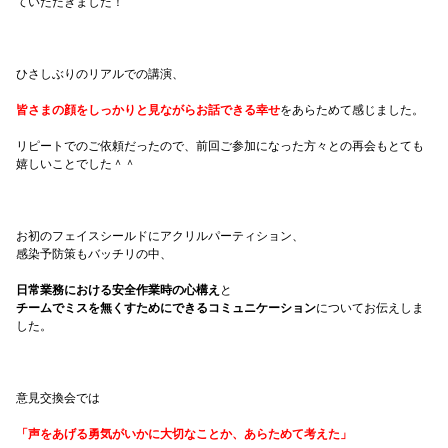
ていただきました！
ひさしぶりのリアルでの講演、
皆さまの顔をしっかりと見ながらお話できる幸せ
をあらためて感じました。
リピートでのご依頼だったので、前回ご参加になった方々との再会もとても
嬉しいことでした＾＾
お初のフェイスシールドにアクリルパーティション、
感染予防策もバッチリの中、
日常業務における安全作業時の心構え
と
チームでミスを無くすためにできるコミュニケーション
についてお伝えしま
した。
意見交換会では
「声をあげる勇気がいかに大切なことか、あらためて考えた」