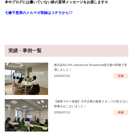
本やブログには書いていない鉄の直球メッセージをお届します☆
七條千恵美のメルマガ登録はコチラから♡
実績・事例一覧
株式会社LIXIL Advanced Showroom様主催の研修で登
壇しました！
2026/07/22
研修
【接客マナー研修】大手企業の接客スタッフの皆さまに
研修をおこないました！
2026/07/13
研修