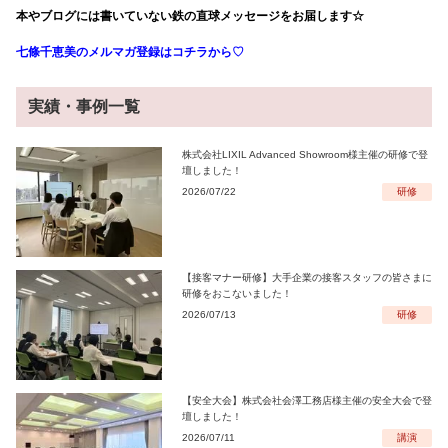
本やブログには書いていない鉄の直球メッセージをお届します☆
七條千恵美のメルマガ登録はコチラから♡
実績・事例一覧
株式会社LIXIL Advanced Showroom様主催の研修で登
壇しました！
2026/07/22
研修
【接客マナー研修】大手企業の接客スタッフの皆さまに
研修をおこないました！
2026/07/13
研修
【安全大会】株式会社会澤工務店様主催の安全大会で登
壇しました！
2026/07/11
講演