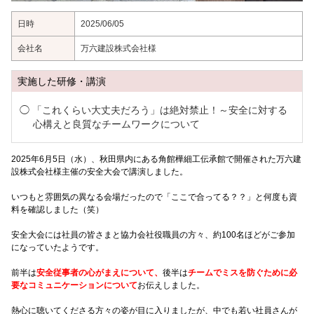
日時
2025/06/05
会社名
万六建設株式会社様
実施した研修・講演
「これくらい大丈夫だろう」は絶対禁止！～安全に対する
心構えと良質なチームワークについて
2025年6月5日（水）、秋田県内にある角館樺細工伝承館で開催された万六建
設株式会社様主催の安全大会で講演しました。
いつもと雰囲気の異なる会場だったので「ここで合ってる？？」と何度も資
料を確認しました（笑）
安全大会には社員の皆さまと協力会社役職員の方々、約100名ほどがご参加
になっていたようです。
前半は
安全従事者の心がまえについて、
後半は
チームでミスを防ぐために必
要なコミュニケーションについて
お伝えしました。
熱心に聴いてくださる方々の姿が目に入りましたが、中でも若い社員さんが