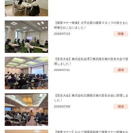
【接客マナー研修】大手企業の接客スタッフの皆さまに
研修をおこないました！
2026/07/13
研修
【安全大会】株式会社会澤工務店様主催の安全大会で登
壇しました！
2026/07/11
講演
【安全大会】株式会社日展様主催の安全大会に登壇しま
した！
2026/07/09
講演
【接客マナー】おもて循環器科様で接客マナー研修をお