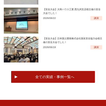
【安全大会】大和ハウス工業 西九州支店様主催の安全
大会でした！
2026/06/22
講演
【安全大会】日本国土開発株式会社国友安全協力会様主
催の安全大会でした！
2026/06/19
講演
全ての実績・事例一覧へ