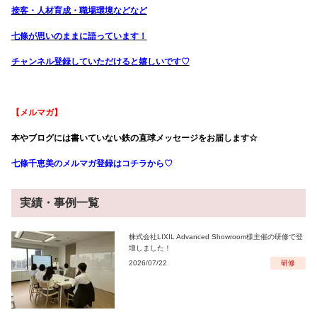
接客・人材育成・職場環境などなど
七條が思いのままに語っています！
チャンネル登録していただけると嬉しいです♡
【メルマガ】
本やブログには書いていない鉄の直球メッセージをお届します☆
七條千恵美のメルマガ登録はコチラから♡
実績・事例一覧
株式会社LIXIL Advanced Showroom様主催の研修で登
壇しました！
2026/07/22
研修