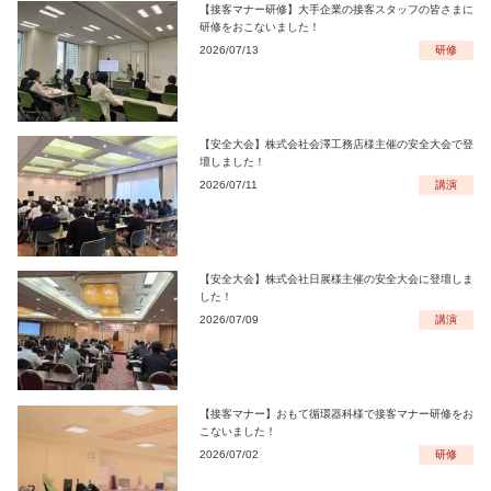
【接客マナー研修】大手企業の接客スタッフの皆さまに
研修をおこないました！
2026/07/13
研修
【安全大会】株式会社会澤工務店様主催の安全大会で登
壇しました！
2026/07/11
講演
【安全大会】株式会社日展様主催の安全大会に登壇しま
した！
2026/07/09
講演
【接客マナー】おもて循環器科様で接客マナー研修をお
こないました！
2026/07/02
研修