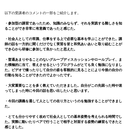
以下の受講者のコメントの一部をご紹介します。
・参加型の講習であったため、知識のみならず、それを実践する難しさを知
ることができ非常に有意義であったと感じた。
・社会人としての常識、仕事をする上で必要な基本を学ぶことができた。講
師の話を一方的に聞くだけでなく実習を皆と和気あいあいと取り組むことが
でき心から研修に参加して良かったと思えた。
・普通あまりやることのないグループディスカッションやロールプレイ、ま
た積極的に当て、答えさせるというプログラムがとても良く勉強になりまし
た。ビデオで撮ったりして自分の姿を客観的に見ることにより今後の自分の
行動を知ることができたのでよかったです。
・大変重要なことを多く教えていただきました。自分がこの先困った時や迷
ってしまった時に今回の話を思い出したいと思います。
・今回の講義を通して人としての在り方というのを勉強することができまし
た。
・とても分かりやすく改めて社会人としての基本姿勢を考えられる時間でし
た。実際に動いたりペアで行うことで相手と対面する姿勢の練習もできたと
感じました。