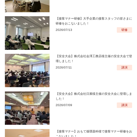
【接客マナー研修】大手企業の接客スタッフの皆さまに
研修をおこないました！
2026/07/13
研修
【安全大会】株式会社会澤工務店様主催の安全大会で登
壇しました！
2026/07/11
講演
【安全大会】株式会社日展様主催の安全大会に登壇しま
した！
2026/07/09
講演
【接客マナー】おもて循環器科様で接客マナー研修をお
こないました！