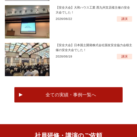
【安全大会】大和ハウス工業 西九州支店様主催の安全
大会でした！
2026/06/22
講演
【安全大会】日本国土開発株式会社国友安全協力会様主
催の安全大会でした！
2026/06/19
講演
全ての実績・事例一覧へ
社員研修・講演のご依頼