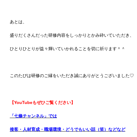
あとは、
盛りだくさんだった研修内容をしっかりとかみ砕いていただき、
✨
ひとりひとりが益々輝いていかれることを切に祈ります＾＾
このたびは研修のご縁をいただき誠にありがとうございました♡
【YouTubeもぜひご覧ください
】
「七條チャンネル」では
接客・人材育成・職場環境・どうでもいい話（笑）などなど