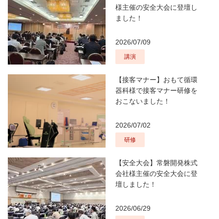
様主催の安全大会に登壇し
ました！
2026/07/09
講演
【接客マナー】おもて循環
器科様で接客マナー研修を
おこないました！
2026/07/02
研修
【安全大会】常磐開発株式
会社様主催の安全大会に登
壇しました！
2026/06/29