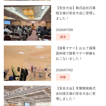
【安全大会】株式会社日展
様主催の安全大会に登壇し
ました！
2026/07/09
講演
【接客マナー】おもて循環
器科様で接客マナー研修を
おこないました！
2026/07/02
研修
【安全大会】常磐開発株式
会社様主催の安全大会に登
壇しました！