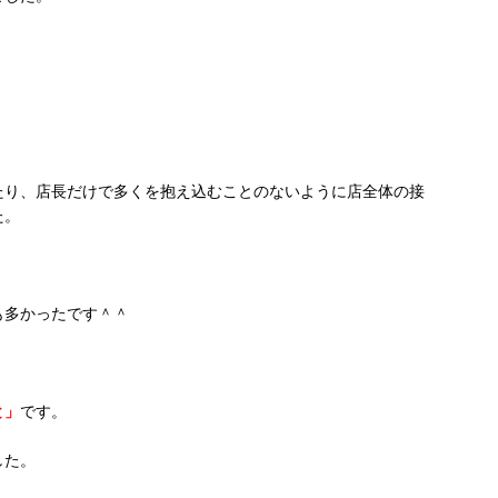
たり、店長だけで多くを抱え込むことのないように店全体の接
た。
も多かったです＾＾
と」
です。
した。