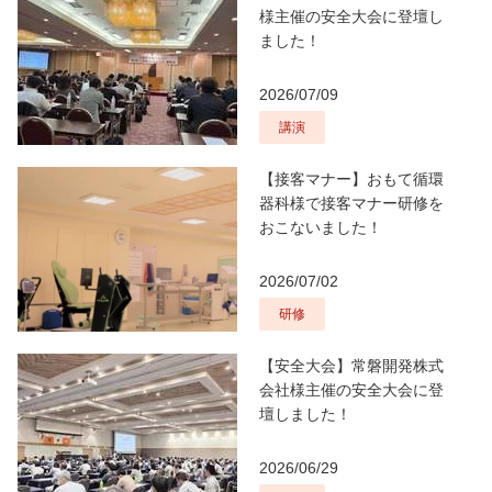
様主催の安全大会に登壇し
ました！
2026/07/09
講演
【接客マナー】おもて循環
器科様で接客マナー研修を
おこないました！
2026/07/02
研修
【安全大会】常磐開発株式
会社様主催の安全大会に登
壇しました！
2026/06/29