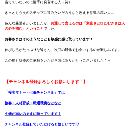
当てていないのに勝手に発言する人（笑）
きっともう次のステップに進みたいだろうなと思える意識の高い人…
色んな受講者がいましたが、
共通して言えるのは「素直さとひたむきさは人
の心を掴む」ということ
でした。
お客さまはそのようなことも敏感に感じ取っています！
伸びしろがたっぷりな皆さん、次回の研修でお会いするのが楽しみです。
この度も研修のご依頼をいただき誠にありがとうございました＾＾
【チャンネル登録よろしくお願いします！】
「接客マナー・七條チャンネル」では
接客・人材育成・職場環境などなど
七條が思いのままに語っています！
チャンネル登録していただけると嬉しいです♡