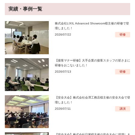
実績・事例一覧
株式会社LIXIL Advanced Showroom様主催の研修で登
壇しました！
2026/07/22
研修
【接客マナー研修】大手企業の接客スタッフの皆さまに
研修をおこないました！
2026/07/13
研修
【安全大会】株式会社会澤工務店様主催の安全大会で登
壇しました！
2026/07/11
講演
【安全大会】株式会社日展様主催の安全大会に登壇しま