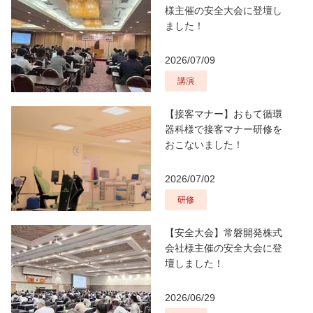
様主催の安全大会に登壇し
ました！
2026/07/09
講演
【接客マナー】おもて循環
器科様で接客マナー研修を
おこないました！
2026/07/02
研修
【安全大会】常磐開発株式
会社様主催の安全大会に登
壇しました！
2026/06/29