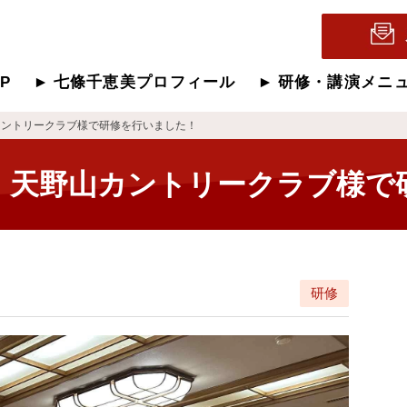
OP
七條千恵美プロフィール
研修・講演メニ
カントリークラブ様で研修を行いました！
】天野山カントリークラブ様で
研修