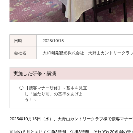
日時
2025/10/15
会社名
大和開発観光株式会社 天野山カントリークラ
実施した研修・講演
【接客マナー研修】～基本を見直
し「当たり前」の基準をあげよ
う！～
2025年10月15日（水）、天野山カントリークラブ様で接客マナ
前回の６月と同じく午前3時間、午後3時間、それぞれ20名弱の