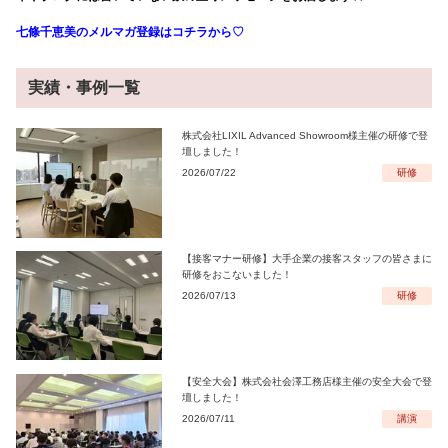
七條千恵美のメルマガ登録はコチラから♡
実績・事例一覧
株式会社LIXIL Advanced Showroom様主催の研修で登
壇しました！
2026/07/22
研修
【接客マナー研修】大手企業の接客スタッフの皆さまに
研修をおこないました！
2026/07/13
研修
【安全大会】株式会社会澤工務店様主催の安全大会で登
壇しました！
2026/07/11
講演