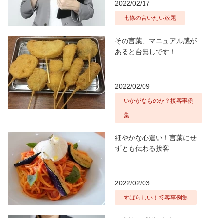
2022/02/17
七條の言いたい放題
その言葉、マニュアル感が
あると台無しです！
2022/02/09
いかがなものか？接客事例
集
細やかな心遣い！言葉にせ
ずとも伝わる接客
2022/02/03
すばらしい！接客事例集