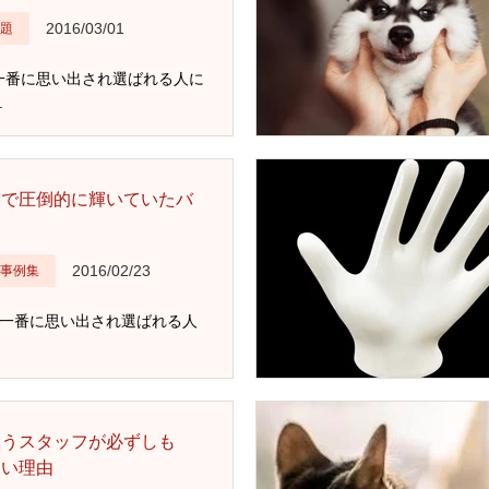
2016/03/01
題
一番に思い出され選ばれる人に
.
客で圧倒的に輝いていたバ
2016/02/23
事例集
【一番に思い出され選ばれる人
らうスタッフが必ずしも
ない理由