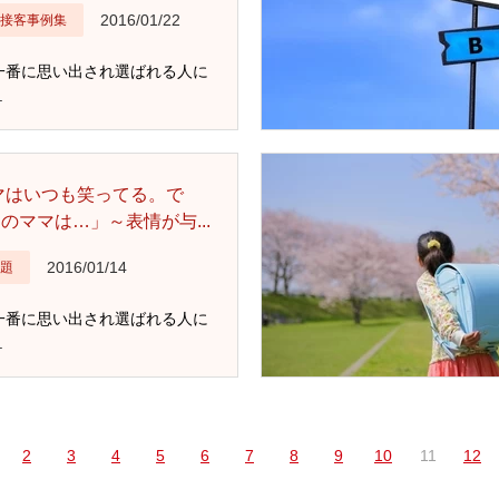
2016/01/22
接客事例集
一番に思い出され選ばれる人に
.
マはいつも笑ってる。で
のママは…」～表情が与...
2016/01/14
題
一番に思い出され選ばれる人に
.
2
3
4
5
6
7
8
9
10
11
12