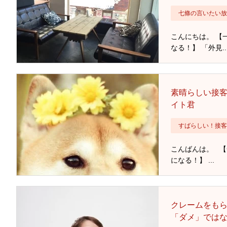
七條の言いたい放
こんにちは。 【
なる！】 「外見..
素晴らしい接
イト君
すばらしい！接客
こんばんは。 
になる！】 ...
クレームをも
「ダメ」では