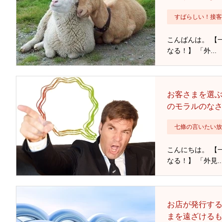
すばらしい！接客
こんばんは。 【
なる！】 「外...
お客さまを選
のモラルのな
七條の言いたい放
こんにちは。 【
なる！】 「外見..
お店が発行す
まを遠ざける