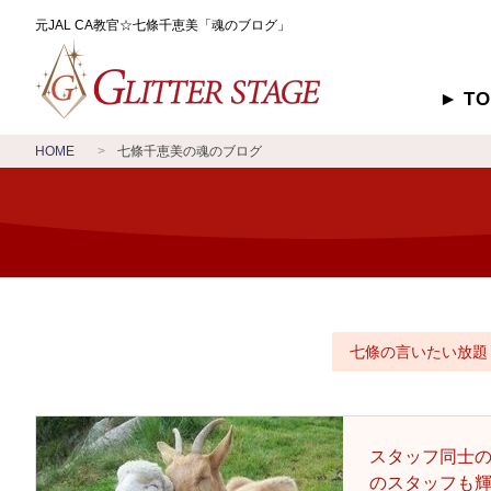
元JAL CA教官☆七條千恵美「魂のブログ」
T
HOME
七條千恵美の魂のブログ
七條の言いたい放題
スタッフ同士
のスタッフも