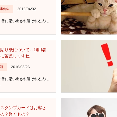
2016/04/02
事例集
一番に思い出され選ばれる人に
ぶ貼り紙について～利用者
さに苦慮しますね
2016/03/26
題
一番に思い出され選ばれる人に
.
るスタンプカードはお客さ
もの？繋ぐもの？