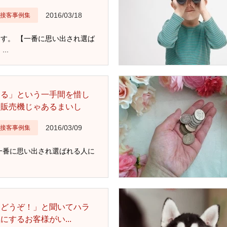
2016/03/18
接客事例集
す。 【一番に思い出され選ば
..
ける」という一手間を惜し
動販売機じゃあるまいし
2016/03/09
接客事例集
一番に思い出され選ばれる人に
にどうぞ！」と聞いてハラ
にするお客様がい...